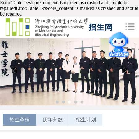
Error:Table '.\zs\core_content' is marked as crashed and should be
repairedError:Table '.\zs\core_content' is marked as crashed and should
be repaired
1
2
3
4
5
招生章程
历年分数
招生计划