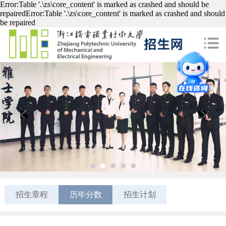
Error:Table '.\zs\core_content' is marked as crashed and should be
repairedError:Table '.\zs\core_content' is marked as crashed and should
be repaired
1
2
3
4
5
招生章程
历年分数
招生计划