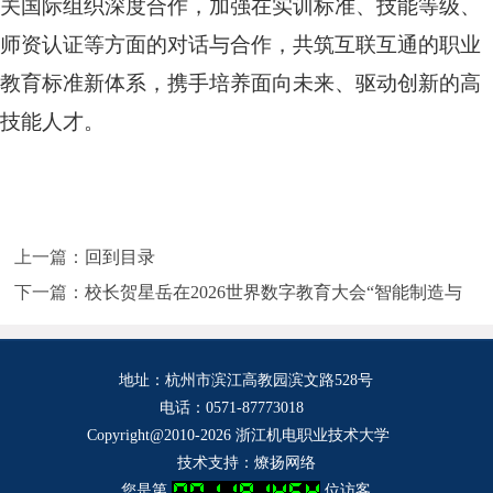
关国际组织深度合作，加强在实训标准、技能等级、
师资认证等方面的对话与合作，共筑互联互通的职业
教育标准新体系，携手培养面向未来、驱动创新的高
技能人才。
上一篇：
回到目录
下一篇：
校长贺星岳在2026世界数字教育大会“智能制造与
未来实训”平行会议上作主旨报告——破局产教鸿沟：以智
能体重构未来实训新生态
地址：杭州市滨江高教园滨文路528号
电话：
0571-87773018
Copyright@2010-2026 浙江机电职业技术大学
技术支持：
燎扬网络
您是第
位访客